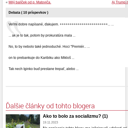
«
Milý balíček od p. Matoviča.
Aj Trump m
Debata ( 10 príspevkov )
Veľmi dobre napísané, ďakujem. ++++++++++++++++++++++++... ...
... ak je to tak, potom by prokuratúra mala ...
No, to by nebolo také jednoduché. Hoci "Premiér... ...
on to prebankuje do Karibiku ako Mikloš ...
Tak nech Iginko buď prestane trepať, alebo ...
Ďalšie články od tohto blogera
Ako to bolo za socializmu? (1)
19.11.2023