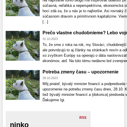
Na napísanie tohto blogu ma inšpirovali udalosti pr
súčasná, neľahká a neperspektívna, ekonomická sit
hoci zdá sa, že u nás je to najhoršie. Asi rovnaký 
súčasnom dravom a primitívnom kapitalizme. Viem
[...]
Prečo vlastne chudobnieme? Lebo vojn
31.10.2023
To, že sme z roka na rok, my Slováci, chudobnejší
ale potvrdzujú to aj články na stránkach novín a o
so zvyškom Európy sa opierajú o dáta naslovovzat
ekonómov, atď. Na túto tému nedávno bol zverejnený
Potreba zmeny času – upozornenie
28.10.2023
Môj priateľ, bývalý minister financií a podpredseda
upozornenie na potrebu zmeny času dnes, 28.10. 
tiež bývalý minister financií a (dokonca) predseda 
Ďakujeme Igi.
RSS
ninko