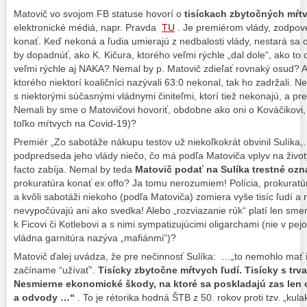
Matovič vo svojom FB statuse hovorí o
tisíckach zbytočných mŕt
elektronické médiá, napr. Pravda
TU
. Je premiérom vlády, zodpoved
konať. Keď nekoná a ľudia umierajú z nedbalosti vlády, nestará sa
by dopadnúť, ako K. Kičura, ktorého veľmi rýchle „dal dole“, ako to
veľmi rýchle aj NAKA? Nemal by p. Matovič zdieľať rovnaký osud? A
ktorého niektorí koaličníci nazývali 63:0 nekonal, tak ho zadržali. 
s niektorými súčasnými vládnymi činiteľmi, ktorí tiež nekonajú, a pr
Nemali by sme o Matovičovi hovoriť, obdobne ako oni o Kováčikovi
toľko mŕtvych na Covid-19)?
Premiér „Zo sabotáže nákupu testov už niekoľkokrát obvinil Sulíka,
podpredseda jeho vlády niečo, čo má podľa Matoviča vplyv na životy
facto zabíja. Nemal by teda
Matovič podať na Sulíka trestné oz
prokuratúra konať ex offo? Ja tomu nerozumiem! Polícia, prokurat
a kvôli sabotáži niekoho (podľa Matoviča) zomiera vyše tisíc ľudí a
nevypočúvajú ani ako svedka! Alebo „rozviazanie rúk“ platí len sme
k Ficovi či Kotlebovi a s nimi sympatizujúcimi oligarchami (nie v pe
vládna garnitúra nazýva „mafiánmi“)?
Matovič ďalej uvádza, že pre nečinnosť Sulíka: …„to nemohlo mať in
začíname “užívať”.
Tisícky zbytočne mŕtvych ľudí. Tisícky s tr
Nesmierne ekonomické škody, na ktoré sa poskladajú zas len 
a odvody …“
. To je rétorika hodná ŠTB z 50. rokov proti tzv. „kula