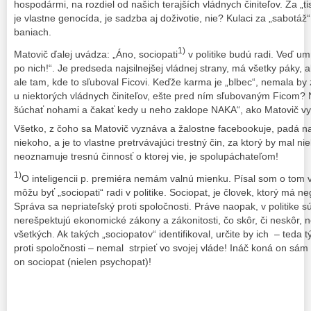
hospodármi, na rozdiel od našich terajších vládnych činiteľov. Za „t
je vlastne genocída, je sadzba aj doživotie, nie? Kulaci za „sabotáž
baniach.
1)
Matovič ďalej uvádza: „Áno, sociopati
v politike budú radi. Veď um
po nich!“. Je predseda najsilnejšej vládnej strany, má všetky páky, ab
ale tam, kde to sľuboval Ficovi. Keďže karma je „blbec“, nemala b
u niektorých vládnych činiteľov, ešte pred ním sľubovaným Ficom?
šúchať nohami a čakať kedy u neho zaklope NAKA“, ako Matovič vy
Všetko, z čoho sa Matovič vyznáva a žalostne facebookuje, padá na 
niekoho, a je to vlastne pretrvávajúci trestný čin, za ktorý by mal n
neoznamuje tresnú činnosť o ktorej vie, je spolupáchateľom!
1)
O inteligencii p. premiéra nemám valnú mienku. Písal som o tom
môžu byť „sociopati“ radi v politike. Sociopat, je človek, ktorý má ne
Správa sa nepriateľský proti spoločnosti. Práve naopak, v politike sú r
nerešpektujú ekonomické zákony a zákonitosti, čo skôr, či neskôr,
všetkých. Ak takých „sociopatov“ identifikoval, určite by ich – teda 
proti spoločnosti – nemal strpieť vo svojej vláde! Ináč koná on sám 
on sociopat (nielen psychopat)!