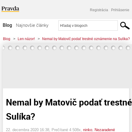
Registrácia
Prihlásenie
Blog
Najnovšie články
Najčítanejšie články
Blog
>
Len názor!
>
Nemal by Matovič podať trestné oznámenie na Sulíka?
Najkomentovanejšie články
Zoznam blogov
Komerčné blogy
Nemal by Matovič podať trestn
Sulíka?
22. decembra 2020 16:38
, Prečítané 4 508x,
ninko
,
Nezaradené