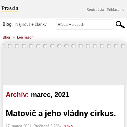
Registrácia
Prihlásenie
Blog
Najnovšie články
Najčítanejšie články
Blog
>
Len názor!
Najkomentovanejšie články
Zoznam blogov
Komerčné blogy
Archív:
marec, 2021
Matovič a jeho vládny cirkus.
17. marca 2021, Prečítané 5 203x,
ninko