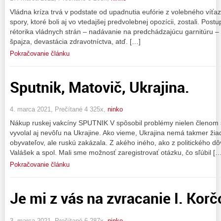
Vládna kríza trvá v podstate od upadnutia eufórie z volebného víťaz
spory, ktoré boli aj vo vtedajšej predvolebnej opozícii, zostali. Post
rétorika vládnych strán – nadávanie na predchádzajúcu garnitúru – z
špajza, devastácia zdravotníctva, atď. […]
Pokračovanie článku
Sputnik, Matovič, Ukrajina.
4. marca 2021, Prečítané 4 325x,
ninko
Nákup ruskej vakcíny SPUTNIK V spôsobil problémy nielen členom sl
vyvolal aj nevôľu na Ukrajine. Ako vieme, Ukrajina nemá takmer žia
obyvateľov, ale ruskú zakázala. Z akého iného, ako z politického d
Valášek a spol. Mali sme možnosť zaregistrovať otázku, čo sľúbil […
Pokračovanie článku
Je mi z vás na zvracanie I. Korč
3. marca 2021, Prečítané 6 287x,
ninko