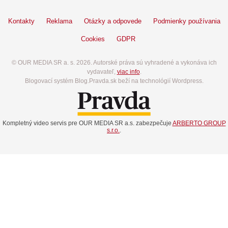
Kontakty
Reklama
Otázky a odpovede
Podmienky používania
Cookies
GDPR
© OUR MEDIA SR a. s. 2026. Autorské práva sú vyhradené a vykonáva ich
vydavateľ,
viac info
.
Blogovací systém Blog.Pravda.sk beží na technológií Wordpress.
Kompletný video servis pre OUR MEDIA SR a.s. zabezpečuje
ARBERTO GROUP
s.r.o.
.