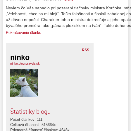
Neviem čo Vás napadlo pri pozeraní tlačovky ministra Korčoka, mň
„Velebnosti, chce sa mi blejt“. Toľko falošnosti a floskúl zabalenej
už dávno nepočul. Charakter tohto ministra dokresľuje aj jeho op
bývalého premiéra, ako „pána s plexisklom na tvári“. Takto dehones
Pokračovanie článku
RSS
ninko
ninko.blog.pravda.sk
Štatistiky blogu
Počet článkov: 111
Celková čítanosť: 515664x
Priemerná čítanosť článkov: 4646x