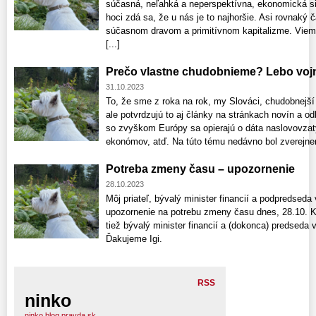
súčasná, neľahká a neperspektívna, ekonomická sit
hoci zdá sa, že u nás je to najhoršie. Asi rovnaký 
súčasnom dravom a primitívnom kapitalizme. Viem
[...]
Prečo vlastne chudobnieme? Lebo vojn
31.10.2023
To, že sme z roka na rok, my Slováci, chudobnejší
ale potvrdzujú to aj články na stránkach novín a o
so zvyškom Európy sa opierajú o dáta naslovovzat
ekonómov, atď. Na túto tému nedávno bol zverejnený
Potreba zmeny času – upozornenie
28.10.2023
Môj priateľ, bývalý minister financií a podpredseda
upozornenie na potrebu zmeny času dnes, 28.10. 
tiež bývalý minister financií a (dokonca) predseda 
Ďakujeme Igi.
RSS
ninko
ninko.blog.pravda.sk