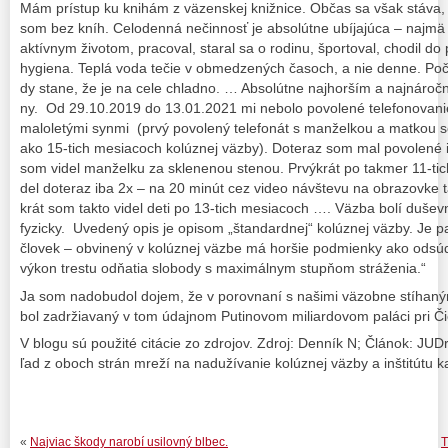
Mám prís­tup ku knihám z vä­zen­skej kniž­ni­ce. Ob­čas sa však stá­va, ž
som bez kníh. Celoden­ná ne­čin­nosť je ab­so­lút­ne ubí­ja­jú­ca – naj­mä 
aktív­nym ži­vo­tom, pra­co­val, sta­ral sa o ro­di­nu, špor­to­val, cho­dil do 
hy­gie­na. Tep­lá vo­da te­čie v ob­me­dze­ných ča­soch, a nie den­ne. Po
dy sta­ne, že je na ce­le chlad­no. … Ab­so­lút­ne naj­hor­ším a naj­ná­roč­n
ny. Od 29.10.2019 do 13.01.2021 mi ne­bo­lo po­vo­le­né te­le­fo­no­va­nie
ma­lo­le­tý­mi syn­mi (pr­vý po­vo­le­ný te­le­fo­nát s man­žel­kou a mat­k
ako 15-tich me­sia­coch kolúz­nej väzby). Do­te­raz som mal po­vo­le­né i
som vi­del man­žel­ku za skle­ne­nou ste­nou. Pr­výk­rát po tak­mer 11-tic
del do­te­raz iba 2x – na 20 mi­nút cez vi­deo náv­šte­vu na ob­ra­zovke 
krát som tak­to vi­del de­ti po 13-tich mesia­coch …. Väz­ba bo­lí du­šev
fy­zic­ky. Uvede­ný opis je opi­som „štan­dar­dnej“ ko­lúz­nej väz­by. Je 
člo­vek – ob­vi­ne­ný v ko­lúz­nej väz­be má hor­šie pod­mien­ky ako od­sú­
vý­kon tres­tu od­ňa­tia slo­bo­dy s maximálnym stup­ňom strá­že­nia.“
Ja som nadobudol dojem, že v porovnaní s našimi väzobne stíhaný
bol zadržiavaný v tom údajnom Putinovom miliardovom paláci pri Č
V blogu sú použité citácie zo zdrojov. Zdroj: Denník N; Článok: JUDr. 
ľad z oboch strán mre­ží na na­du­ží­va­nie ko­lúz­nej väz­by a in­šti­tú­tu ka
«
Najviac škody narobí usilovný blbec.
T