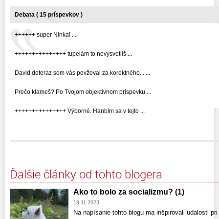
Debata ( 15 príspevkov )
++++++ super Ninka! ...
+++++++++++++++ tupelám to nevysvetlíš ...
David doteraz som vás povžoval za korektného... ...
Prečo klameš? Po Tvojom objektívnom príspevku ...
+++++++++++++++ Výborné. Hanbím sa v tejto ...
Ďalšie články od tohto blogera
Ako to bolo za socializmu? (1)
19.11.2023
Na napísanie tohto blogu ma inšpirovali udalosti pr