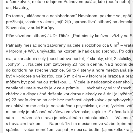
o čomkoľvek, nieto o údajnom Putinovom paláci, kde (podľa neho) n
on, Navaľnyj.
Po tomto „utláčanom a neslobodnom“ Navaľnom, pozrime sa, opäť z
prežívajú, vlastne v akom „raji“ žijú „spravodlivo“ stíhaný na demo
Slovensku, v srdci Európy:
Píše väzobne stíhaný JUDr. Ribár: „Pod­mien­ky ko­lúz­nej väz­by na Slo­
2
Pät­nás­ty me­siac som za­tvo­re­ný na ce­le s roz­lo­hou cca 8 m
– vrá­ta
v kto­rom je WC, umý­vad­lo, na kto­rom je ha­di­ca so spr­chou. Po od­rá­ta
nia, a za­ria­de­nia ce­ly (pos­cho­do­vá pos­teľ, 2 skrin­ky, stôl, 2 sto­lič­ky
„po­hyb“. … Na ce­le som za­tvo­re­ný 23 ho­dín den­ne. Na 1 ho­di­nu 
do ko­ri­do­ru na stre­che väz­ni­ce. Sú to 4 ste­ny a ho­re mre­žo­va­ná
byť v ko­ri­do­re s veľkos­ťou cca 6 m x 4m – v kto­rom je hraz­da a brad­l
mô­žem byť pod malou strieš­kou. … V ce­le je ne­dos­ta­tok den­né­ho „pr
za­pá­le­né ume­lé svet­lo je v ce­le prít­mie. … Vy­chádz­ky sú v rôz­nyc
chá­dzok a dispozičné rie­še­nie ko­ri­do­rov nie­ke­dy ce­lé dni (aj týž­dne
ný 23 ho­dín den­ne na ce­le bez mož­nos­ti akých­koľ­vek po­hy­bo­vých ak
vek ak­ti­vít mi­mo ce­lu je nes­ku­toč­nou psy­chic­kou, ale aj fy­zic­kou zá­
mi­mo ce­ly je občas­ná náv­šte­va vo vä­zen­skej kapl­nke. Z dô­vo­du k
sám. … Väzenská stra­va je nek­va­lit­ná a ne­dos­ta­toč­ná. … Vä­zen­ská 
s trá­via­cim traktom. … Na­priek 15-tim me­sia­com vo väz­be tr­pím ne­d
spán­ku – ve­čer ne­mô­žem za­spať, v no­ci sa bu­dím (aj nie­koľ­kok­rát