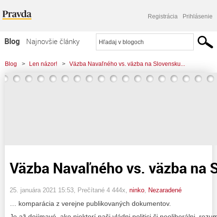
Registrácia
Prihlásenie
Blog
Najnovšie články
Najčítanejšie články
Blog
>
Len názor!
>
Väzba Navaľného vs. väzba na Slovensku...
Najkomentovanejšie články
Zoznam blogov
Komerčné blogy
Väzba Navaľného vs. väzba na 
25. januára 2021 15:53
, Prečítané 4 444x,
ninko
,
Nezaradené
… komparácia z verejne publikovaných dokumentov.
Je až dojímavé, ako niektorí naši vládni politici či neoliberálni, rozum