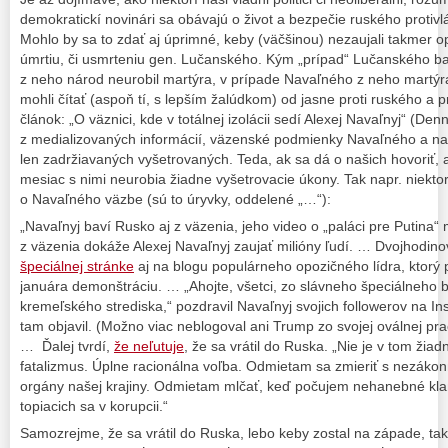
demokratickí novinári sa obávajú o život a bezpečie ruského proti
Mohlo by sa to zdať aj úprimné, keby (väčšinou) nezaujali takmer
úmrtiu, či usmrteniu gen. Lučanského. Kým „prípad“ Lučanského bag
z neho národ neurobil martýra, v prípade Navaľného z neho martýr
mohli čítať (aspoň tí, s lepším žalúdkom) od jasne proti ruského a 
článok: „O väznici, kde v totálnej izolácii sedí Alexej Navaľnyj“ (De
z medializovaných informácií, väzenské podmienky Navaľného a n
len zadržiavaných vyšetrovaných. Teda, ak sa dá o našich hovoriť, 
mesiac s nimi neurobia žiadne vyšetrovacie úkony. Tak napr. niekto
o Navaľného väzbe (sú to úryvky, oddelené „…“):
„Navaľnyj baví Rusko aj z väzenia, jeho video o „paláci pre Putina“ 
z väzenia dokáže Alexej Navaľnyj zaujať milióny ľudí. … Dvojhodino
špeciálnej stránke
aj na blogu populárneho opozičného lídra, ktorý 
januára demonštráciu. … „Ahojte, všetci, zo slávneho špeciálneho b
kremeľského strediska,“ pozdravil Navaľnyj svojich followerov na In
tam objavil. (Možno viac neblogoval ani Trump zo svojej oválnej pr
… Ďalej tvrdí,
že neľutuje
, že sa vrátil do Ruska. „Nie je v tom žia
fatalizmus. Úplne racionálna voľba. Odmietam sa zmieriť s nezákon
orgány našej krajiny. Odmietam mlčať, keď počujem nehanebné klam
topiacich sa v korupcii.“
Samozrejme, že sa vrátil do Ruska, lebo keby zostal na západe, tak