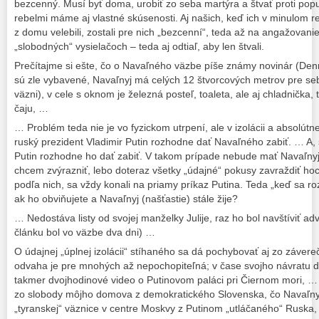
bezcenný. Musí byť doma, urobiť zo seba martýra a štvať proti pop
rebelmi máme aj vlastné skúsenosti. Aj našich, keď ich v minulom re
z domu velebili, zostali pre nich „bezcenní“, teda až na angažovani
„slobodných“ vysielačoch – teda aj odtiaľ, aby len štvali.
Prečítajme si ešte, čo o Navaľného väzbe píše známy novinár (Denn
sú zle vybavené, Navaľnyj má celých 12 štvorcových metrov pre seba
väzni), v cele s oknom je železná posteľ, toaleta, ale aj chladnička, 
čaju, …
… Problém teda nie je vo fyzickom utrpení, ale v izolácii a absolútn
ruský prezident Vladimir Putin rozhodne dať Navaľného zabiť. … A,
Putin rozhodne ho dať zabiť. V takom prípade nebude mať Navaľnyj 
chcem zvýrazniť, lebo doteraz všetky „údajné“ pokusy zavraždiť ho
podľa nich, sa vždy konali na priamy príkaz Putina. Teda „keď sa ro
ak ho obviňujete a Navaľnyj (našťastie) stále žije?
… Nedostáva listy od svojej manželky Julije, raz ho bol navštíviť ad
článku bol vo väzbe dva dni) …
O údajnej „úplnej izolácii“ stíhaného sa dá pochybovať aj zo záver
odvaha je pre mnohých až nepochopiteľná; v čase svojho návratu 
takmer dvojhodinové video o Putinovom paláci pri Čiernom mori, … 
zo slobody môjho domova z demokratického Slovenska, čo Navaľny
„tyranskej“ väznice v centre Moskvy z Putinom „utláčaného“ Ruska, 